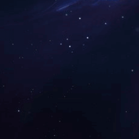
荣耀体育(中国)一站式服务官网
新闻
公司介绍
公司
党建园地
行业
发展历程
产品
企业文化
中药
荣誉资质
肿瘤
集团成员
抗生
心脑