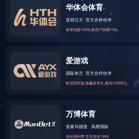
规 格：2g * 3袋/盒
产品介绍
高质、惠民、创新、至善！